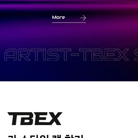
More
IST-
TBEX STRE