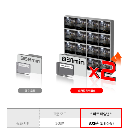
표준 모드
스마트 타임랩스
831분
녹화 시간
368분
(2배 상승)