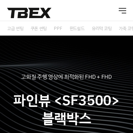
고급 썬팅
쿠폰 썬팅
PPF
윈드쉴드
유리막 코팅
가죽 코
고화질 주행 영상에 최적화된 FHD + FHD
파인뷰 <SF3500>
블랙박스