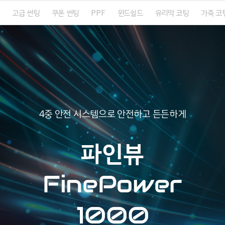
고급 썬팅
쿠폰 썬팅
PPF
윈드쉴드
유리막 코팅
가죽 코
4중 안전 시스템으로 안전하고 든든하게
파인뷰
FinePower
1000