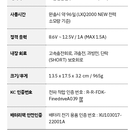
사용시간
완충시 약 96일 (LXQ2000 NEW 전력
소모량 기준)
정격 출력
8.6V ~ 12.5V / 1A (MAX 1.5A)
내장 회로
고속충전회로, 과충전, 과방전, 단락
(SHORT) 보호회로
크기/무게
13.5 x 17.5 x 3.2 cm / 965g
KC 인증번호
전파 적합 인증 번호 : R-R-FDK-
FinedriveA039
배터리팩 안전인증
배터리 전기 용품 인증 번호 : XU103017-
22001A